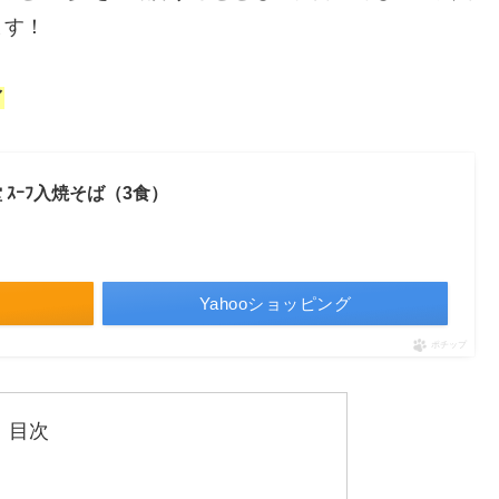
ます！
／
ｽｰﾌ入焼そば（3食）
Yahooショッピング
ポチップ
目次