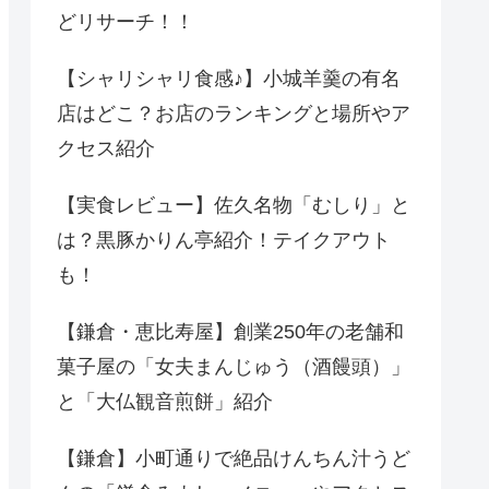
どリサーチ！！
【シャリシャリ食感♪】小城羊羹の有名
店はどこ？お店のランキングと場所やア
クセス紹介
【実食レビュー】佐久名物「むしり」と
は？黒豚かりん亭紹介！テイクアウト
も！
【鎌倉・恵比寿屋】創業250年の老舗和
菓子屋の「女夫まんじゅう（酒饅頭）」
と「大仏観音煎餅」紹介
【鎌倉】小町通りで絶品けんちん汁うど