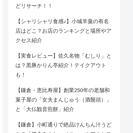
どリサーチ！！
【シャリシャリ食感♪】小城羊羹の有名
店はどこ？お店のランキングと場所やア
クセス紹介
【実食レビュー】佐久名物「むしり」と
は？黒豚かりん亭紹介！テイクアウト
も！
【鎌倉・恵比寿屋】創業250年の老舗和
菓子屋の「女夫まんじゅう（酒饅頭）」
と「大仏観音煎餅」紹介
【鎌倉】小町通りで絶品けんちん汁うど