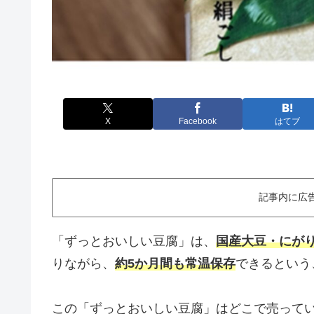
X
Facebook
はてブ
記事内に広
「ずっとおいしい豆腐」は、
国産大豆・にが
りながら、
約5か月間も常温保存
できるという
この「ずっとおいしい豆腐」はどこで売って