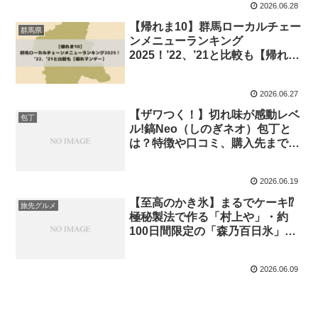
2026.06.28
【帰れま10】群馬ローカルチェー
群馬県
ンメニューランキング
2025！’22、’21と比較も【帰れマ
ンデー】
2026.06.27
【ザワつく！】切れ味が感動レベ
包丁
ル!鎬Neo（しのぎネオ）包丁と
は？特徴や口コミ、購入先まで徹
底解説！
2026.06.19
【至高のかき氷】まるでケーキ⁉
旅先グルメ
極秘製法で作る「村上や」・約
100日間限定の「森乃百日氷」紹
介
2026.06.09