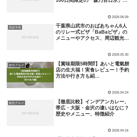
100日間限定の「森乃百日氷」紹
介
2026.06.09
千葉県山武市のおばあちゃん6人
房総半島
のリレー式ピザ「BaBaピザ」の
メニューやアクセス、周辺観光情
報紹介
2026.05.30
【賞味期限5時間⁉】あいと電氣餅
旅先グルメ
店の生大福！実食レビュー！予約
方法や行き方も紹
介！
【代々木八幡】
2026.04.24
【徹底比較】インデアンカレー、
旅先グルメ
帯広・大阪・金沢の違いはなに？
歴史やメニュー、特徴紹介
2026.04.16