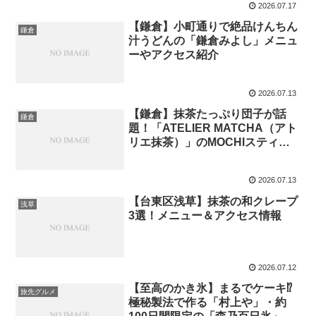
2026.07.17
【鎌倉】小町通りで絶品けんちん
鎌倉
汁うどんの「鎌倉みよし」メニュ
ーやアクセス紹介
2026.07.13
【鎌倉】抹茶たっぷり団子が話
鎌倉
題！「ATELIER MATCHA（アト
リエ抹茶）」のMOCHIスティッ
クとは？
2026.07.13
【台東区浅草】抹茶の和クレープ
浅草
3選！メニュー＆アクセス情報
2026.07.12
【至高のかき氷】まるでケーキ⁉
旅先グルメ
極秘製法で作る「村上や」・約