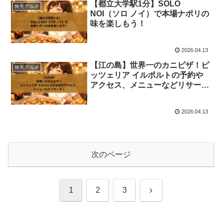
【都立大学駅1分】SOLO
旅先グルメ
NOI（ソロ ノイ）で本場ナポリの
味を楽しもう！
2026.04.13
【江の島】世界一のカニピザ！ピ
旅先グルメ
ッツェリア イルポルトの予約や
アクセス、メニューなどリサー
チ！
2026.04.13
次のページ
次
1
2
3
へ