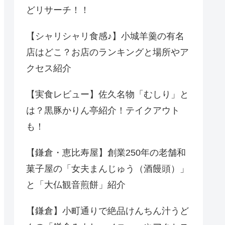
どリサーチ！！
【シャリシャリ食感♪】小城羊羹の有名
店はどこ？お店のランキングと場所やア
クセス紹介
【実食レビュー】佐久名物「むしり」と
は？黒豚かりん亭紹介！テイクアウト
も！
【鎌倉・恵比寿屋】創業250年の老舗和
菓子屋の「女夫まんじゅう（酒饅頭）」
と「大仏観音煎餅」紹介
【鎌倉】小町通りで絶品けんちん汁うど