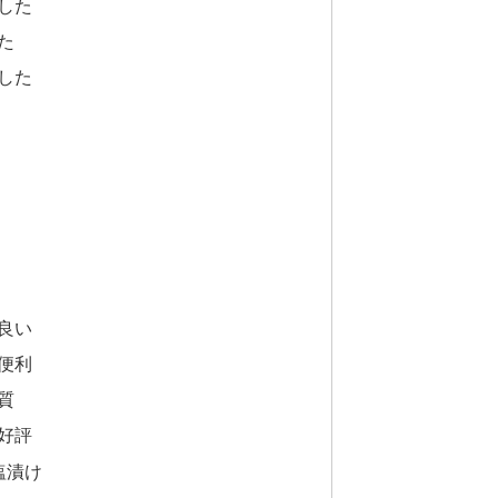
した
た
した
！
良い
便利
質
好評
塩漬け