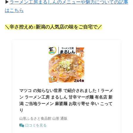
▶
ラーメン工房まるしんのメニューや魅力についての記事
はこちら
＼辛さ控えめ
♪
新潟の人気店の味をご自宅で／
マツコ の知らない世界 で紹介されました！ラーメ
ン ラーメン工房 まるしん 甘辛マーボ麺 有名店 新
潟 ご当地ラーメン 麻婆麺 お取り寄せ 辛い こって
り
山形ふるさと食品館 山形 通販
口コミを見る