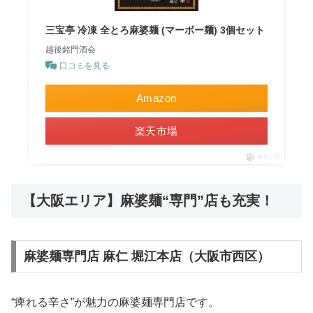
三宝亭 冷凍 全とろ麻婆麺 (マーボー麺) 3個セット
越後銘門酒会
口コミを見る
Amazon
楽天市場
ポチップ
【大阪エリア】麻婆麺“専門”店も充実！
麻婆麺専門店 麻仁 堀江本店（大阪市西区）
“痺れる辛さ”が魅力の麻婆麺専門店です。