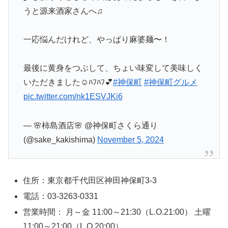
うと源来酒家さんへ♫
一応悩んだけれど、やっぱり麻婆麺〜！
最後に黄身をつぶして、ちょい味変して美味しく
いただきました☺️ﾊﾌﾊﾌ💕
#神保町
#神保町グルメ
pic.twitter.com/nk1ESVJKi6
— 🌸柿島酒店🌸 @神保町さくら通り
(@sake_kakishima)
November 5, 2024
住所：東京都千代田区神田神保町3-3
電話：03-3263-0331
営業時間： 月～金 11:00～21:30（L.O.21:00） 土曜
11:00～21:00（L.O.20:00）