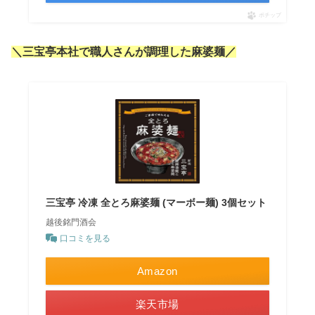
ポチップ
＼三宝亭本社で職人さんが調理した麻婆麺／
三宝亭 冷凍 全とろ麻婆麺 (マーボー麺) 3個セット
越後銘門酒会
口コミを見る
Amazon
楽天市場