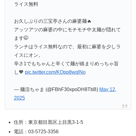
ライス無料
お久しぶりの三宝亭さんの麻婆麺🔥
アッツアツの麻婆の中にモチモチ中太麺が隠れて
ます🤭
ランチはライス無料なので、最初に麻婆を少しラ
イスにオン。
辛さ1でもちゃんと辛くて麺が絡まりめっちゃ旨
し🧡
pic.twitter.com/KOpp8wqlNo
— 麺活ちゃま (@FBhF30xpoDH8TbB)
May 12,
2025
住所：東京都目黒区上目黒3-1-5
電話：03-5725-3356