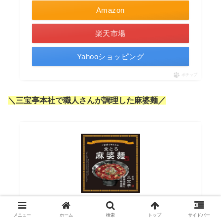
Amazon
楽天市場
Yahooショッピング
ポチップ
＼三宝亭本社で職人さんが調理した麻婆麺／
三宝亭 冷凍 全とろ麻婆麺 (マーボー麺) 3個セット
メニュー
ホーム
検索
トップ
サイドバー
越後銘門酒会