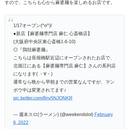
すので、こちらも心から麻婆麺を楽しめるお店です。
1/17オープン(^o^)/
●新店【麻婆麺専門店 麻仁 心斎橋店】
(大阪府中央区東心斎橋1-6-10)
◎『鶏殻麻婆麺』
こちらは長堀橋駅近辺にオープンされたお店で、
北堀江にある【麻婆麺専門店 麻仁】さんの系列店
になります( ・∀・)
通常なら晩から早朝までの営業なんですが、マン
ボウ中は変更されてます♪
pic.twitter.com/8nv5NJONKR
— 週末スロ(ラーメン) (@weekendslot)
February
6, 2022