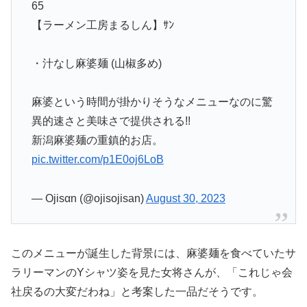
65
【ラーメン工房まるしん】ｻﾝ
・汁なし麻婆麺 (山椒多め)
麻婆という時間が掛かりそうなメニューなのに驚
異的速さと美味さで提供される!!
新潟麻婆麺の重鎮的お店。
pic.twitter.com/p1E0oj6LoB
— Ojisαn (@ojisojisan)
August 30, 2023
このメニューが誕生した背景には、麻婆麺を食べていたサ
ラリーマンのYシャツ姿を見た女将さんが、「これじゃ会
社戻るの大変だわね」と考案した一品だそうです。