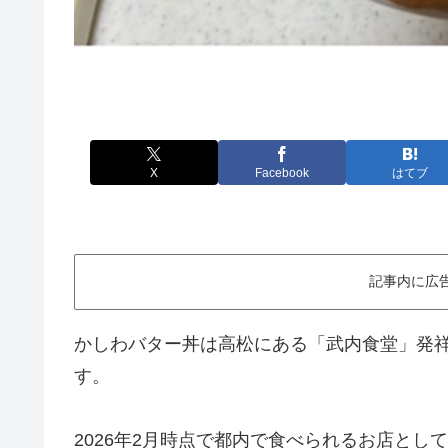
X
Facebook
はてブ
記事内に広
かしわバター丼は高松にある「武内食堂」発
す。
2026年2月時点で都内で食べられるお店と