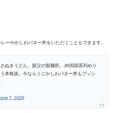
カレーやかしわバター丼をいただくこともできます。
さぬきうどん、親父の製麺所。JR四国系列めり
違う本格派。今ならミニかしわバター丼もプッシ
4
June 7, 2025