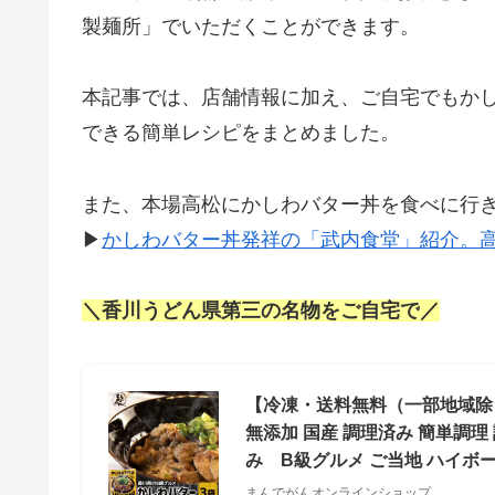
製麺所」でいただくことができます。
本記事では、店舗情報に加え、ご自宅でもか
できる簡単レシピをまとめました。
また、本場高松にかしわバター丼を食べに行
▶
かしわバター丼発祥の「武内食堂」紹介。
＼香川うどん県第三の名物を
ご自宅で
／
【冷凍・送料無料（一部地域除く
無添加 国産 調理済み 簡単調理 
み B級グルメ ご当地 ハイボ
まんでがんオンラインショップ