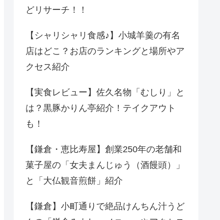
どリサーチ！！
【シャリシャリ食感♪】小城羊羹の有名
店はどこ？お店のランキングと場所やア
クセス紹介
【実食レビュー】佐久名物「むしり」と
は？黒豚かりん亭紹介！テイクアウト
も！
【鎌倉・恵比寿屋】創業250年の老舗和
菓子屋の「女夫まんじゅう（酒饅頭）」
と「大仏観音煎餅」紹介
【鎌倉】小町通りで絶品けんちん汁うど