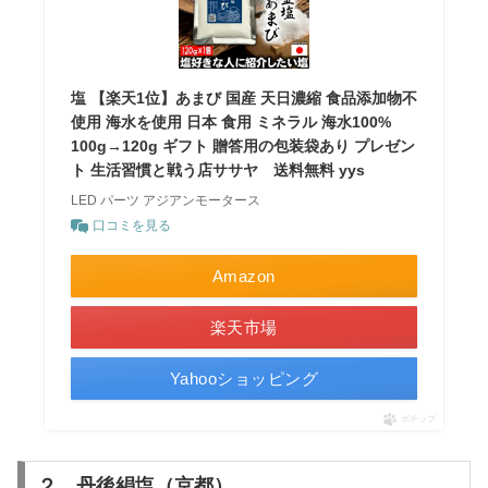
塩 【楽天1位】あまび 国産 天日濃縮 食品添加物不
使用 海水を使用 日本 食用 ミネラル 海水100%
100g→120g ギフト 贈答用の包装袋あり プレゼン
ト 生活習慣と戦う店ササヤ 送料無料 yys
LED パーツ アジアンモータース
口コミを見る
Amazon
楽天市場
Yahooショッピング
ポチップ
２．丹後絹塩（京都）