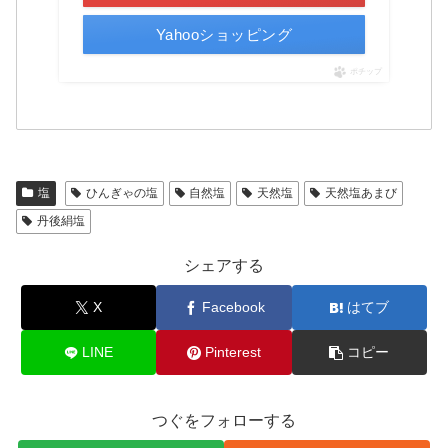
Yahooショッピング
ポチップ
塩
ひんぎゃの塩
自然塩
天然塩
天然塩あまび
丹後絹塩
シェアする
X
Facebook
はてブ
LINE
Pinterest
コピー
つぐをフォローする