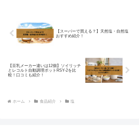
ていませんが、カルディや成城石井、通
販サイトなどで購入できます。一方で気
になるのがマイクロプラス...
【スーパーで買える？】天然塩・自然塩
おすすめ紹介！
【豆乳メーカー違いは12個】ソイリッチ
とレコルト自動調理ポットRSY-2を比
較！口コミも紹介！
ホーム
食品紹介
塩