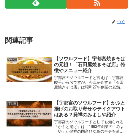
つぐ
関連記事
【ソウルフード】宇都宮焼きそば
宇都宮
の元祖！「石田屋焼きそば店」特
徴やメニュー紹介
宇都宮のソウルフードと言えば、宇都宮
餃子が有名ですが、今回紹介する「石田
屋焼きそば店」は昭和27年創業の老舗
で、宇都宮市民のソウルフードとして愛
されています。餃子の街として知られる
宇都宮ですが、実は約50店舗もの焼きそ
【宇都宮のソウルフード】かぶと
宇都宮
ば専門店がある「焼きそ...
揚げのお取り寄せやテイクアウト
はある？発祥のみよしや紹介
宇都宮のソウルフードとしても知られる
「かぶと揚げ」は、1963年創業の「みよ
しや」が発祥の国産ひな鳥の半身を油で