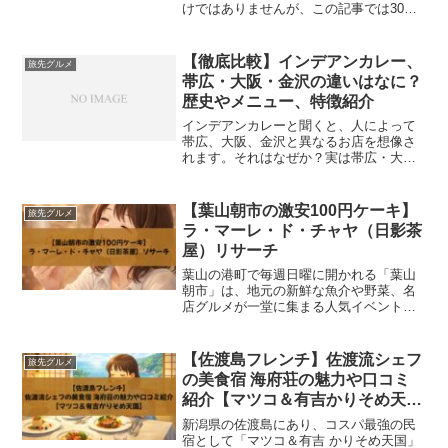
けではありませんが、この記事では30㎝
以上のものをジャンボエビフライと考
え、30㎝以上のジャンボエビフライを出
している都内のお店をリサーチしまし
【徹底比較】インデアンカレー、
旅先グルメ
た。渋谷区代々木のTOK...
帯広・大阪・金沢の違いはなに？
歴史やメニュー、特徴紹介
インデアンカレーと聞くと、人によって
帯広、大阪、金沢と異なるお店を想像さ
れます。それはなぜか？実は帯広・大
阪・金沢それぞれに異なる歴史と味を持
つ別経営のカレー店があり、そのいずれ
もがそれぞれの土地で地域に根差した名
【葉山朝市の激安100円ケーキ】
旅先グルメ
店であるからです。本記事で...
ラ・マーレ・ド・チャヤ（日影茶
屋）リサーチ
葉山の港町で毎週日曜に開かれる「葉山
朝市」は、地元の新鮮な魚介や野菜、名
店グルメが一堂に集まる人気イベントで
す。その中でもひときわ注目を集めるの
が、パティスリー・ラ・マーレ・ド・チ
ャヤのケーキ切り落とし（1パック100
【佐渡島フレンチ】佐渡流シェフ
旅先グルメ
円）です。行列必至の名...
の美食宿 海府荘の魅力や口コミ
紹介【マツコ＆有吉かりそめ天
国】
新潟県の佐渡島にあり、コスパ最強の民
宿として「マツコ＆有吉 かりそめ天国」