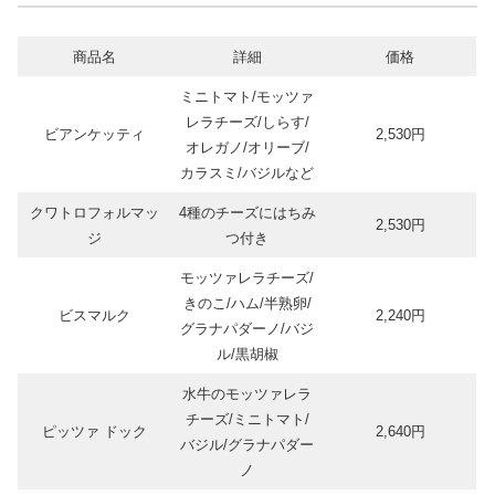
商品名
詳細
価格
ミニトマト/モッツァ
レラチーズ/しらす/
ビアンケッティ
2,530円
オレガノ/オリーブ/
カラスミ/バジルなど
クワトロフォルマッ
4種のチーズにはちみ
2,530円
ジ
つ付き
モッツァレラチーズ/
きのこ/ハム/半熟卵/
ビスマルク
2,240円
グラナパダーノ/バジ
ル/黒胡椒
水牛のモッツァレラ
チーズ/ミニトマト/
ピッツァ ドック
2,640円
バジル/グラナパダー
ノ