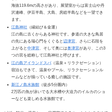
海抜119.6mの高さがあり、展望室からは富士山や丹
沢連峰、伊豆半島、大島、房総半島などを一望でき
ます。
江島神社
（縁結び＆金運）
江の島に古くからある神社です。参道の大きな鳥居
の先にある瑞心門をくぐると
辺津宮
、さらに石段を
上がると
中津宮
、そして奥には
奥津宮
があり、この3
つの宮を総称して江島神社と呼びます。
江の島アイランドスパ
（温泉＋リラクゼーション）
宿泊もできて、温泉やプール、リラクセーションル
ームなどが揃っている癒しの施設です。
新江ノ島水族館
（徒歩5分圏内）
2万匹の魚が泳いでる大水槽や大迫力のイルカのショ
ーなども楽しめる水族館です。