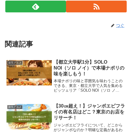
つぐ
関連記事
【都立大学駅1分】SOLO
旅先グルメ
NOI（ソロ ノイ）で本場ナポリの
味を楽しもう！
本場ナポリの味と雰囲気を味わうことの
できる、東京・都立大学で人気を集める
ピッツェリア「SOLO NOI（ソロ ノ
イ）」について紹介します。薪窯で焼き
上げる本格ナポリピッツァや、素材にこ
だわった前菜やパスタ、肉料理まで、す
【30㎝超え！】ジャンボエビフラ
旅先グルメ
べてが本気の一皿で、...
イの有名店はどこ？東京のお店を
リサーチ！
ジャンボエビフライについて、どこから
がジャンボなのか？明確な定義があるわ