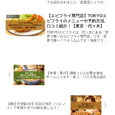
でも紹介されました「佐渡流シェフの美
食宿 海府荘」ですが、番組では有吉さ
んは「安すぎない？」と驚きの声を上
げ、マツコさんは「行ってみたい」と興
【エビフライ専門店】TOKYOエ
旅先グルメ
味津々な発言をされたほど...
ビフライのメニューや予約方法、
口コミ紹介！【東京・代々木】
TOKYOエビフライは、代々木にある「世
界で唯一のエビフライ専門店」です。世
界で唯一？？そうなんです！海老フライ
と言うとかなり身近な存在ですが、海老
フライの専門店って今までなかったんで
す！！世界初のエビフライ専門店でもあ
るTOKYOエビフラ...
【本場・香川】讃岐うどんが驚き進化
中！ムニュモチ・炙り・パスタ系を紹介
【都立大学駅1分】SOLO NOI（ソロ ノ
イ）で本場ナポリの味を楽しもう！