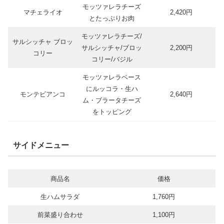
モッツァレラチーズ
マチェライオ
2,420円
とたっぷりお肉
モッツァレラチーズ/
サルシッチャ ブロッ
サルシッチャ/ブロッ
2,200円
コリー
コリー/バジル
モッツァレラベース
にルッコラ・生ハ
モンテビアンコ
2,640円
ム・ブラータチーズ
をトッピング
サイドメニュー
商品名
価格
生ハムサラダ
1,760円
前菜盛り合わせ
1,100円