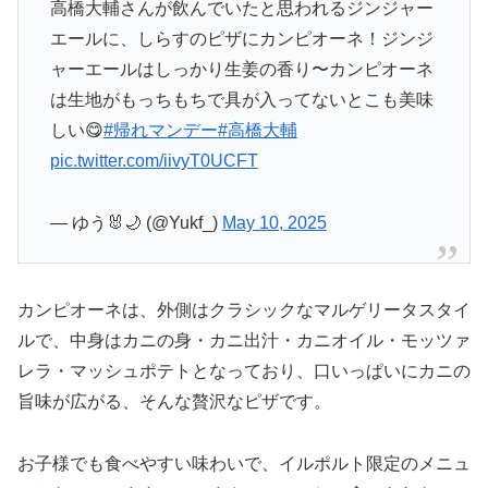
高橋大輔さんが飲んでいたと思われるジンジャー
エールに、しらすのピザにカンピオーネ！ジンジ
ャーエールはしっかり生姜の香り〜カンピオーネ
は生地がもっちもちで具が入ってないとこも美味
しい😋
#帰れマンデー
#高橋大輔
pic.twitter.com/iivyT0UCFT
— ゆう🐰🌙 (@Yukf_)
May 10, 2025
カンピオーネは、外側はクラシックなマルゲリータスタイ
ルで、中身はカニの身・カニ出汁・カニオイル・モッツァ
レラ・マッシュポテトとなっており、口いっぱいにカニの
旨味が広がる、そんな贅沢なピザです。
お子様でも食べやすい味わいで、イルポルト限定のメニュ