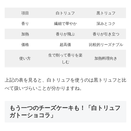
項目
白トリュフ
黒トリュフ
香り
繊細で華やか
深みとコク
加熱
香りが飛ぶ
香りが引き立つ
価格
超高価
比較的リーズナブル
生で削って香りを楽
使い方
加熱料理向き
しむ
上記の表を見ると、白トリュフを使うのは黒トリュフと比
べて扱いづらいことが分かりますね。
もう一つのチーズケーキも！「白トリュフ
ガトーショコラ」