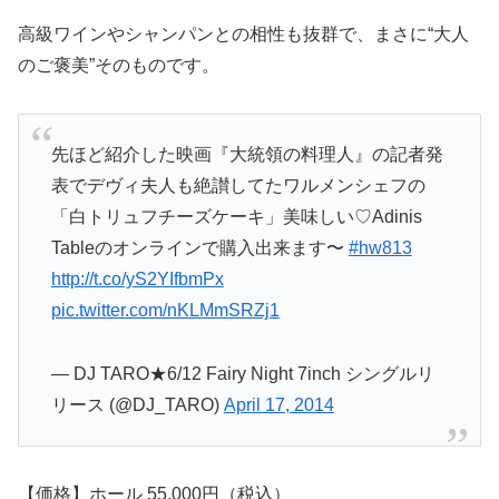
高級ワインやシャンパンとの相性も抜群で、まさに“大人
のご褒美”そのものです。
先ほど紹介した映画『大統領の料理人』の記者発
表でデヴィ夫人も絶讃してたワルメンシェフの
「白トリュフチーズケーキ」美味しい♡Adinis
Tableのオンラインで購入出来ます〜
#hw813
http://t.co/yS2YIfbmPx
pic.twitter.com/nKLMmSRZj1
— DJ TARO★6/12 Fairy Night 7inch シングルリ
リース (@DJ_TARO)
April 17, 2014
【価格】ホール 55,000円（税込）