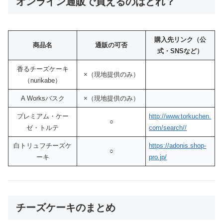
オンライン通販で買えるのはどれ？
購入先リンク（公
商品名
通販の可否
式・SNSなど）
香るチーズケーキ
×（現地提供のみ）
（nurikabe）
A Worksバスク
×（現地提供のみ）
プレミアム・ケー
http://www.torkuchen.
○
ゼ・トルテ
com/search//
白トリュフチーズケ
https://adonis.shop-
○
ーキ
pro.jp/
チーズケーキのまとめ