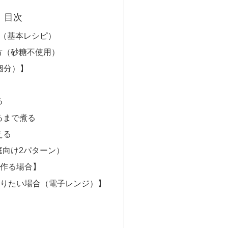
目次
（基本レシピ）
方（砂糖不使用）
個分）】
る
なるまで煮る
える
庭向け2パターン）
に作る場合】
作りたい場合（電子レンジ）】