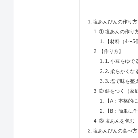
塩あんびんの作り方
① 塩あんの作り
【材料（4〜5
【作り方】
1. 小豆をゆで
2. 柔らかく
3. 塩で味を整
② 餅をつく（家
【A：本格的
【B：簡単に
③ 塩あんを包む
塩あんびんの食べ方