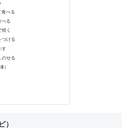
る
て食べる
食べる
で焼く
糖をつける
ぶす
少しのせる
凍）
ピ）