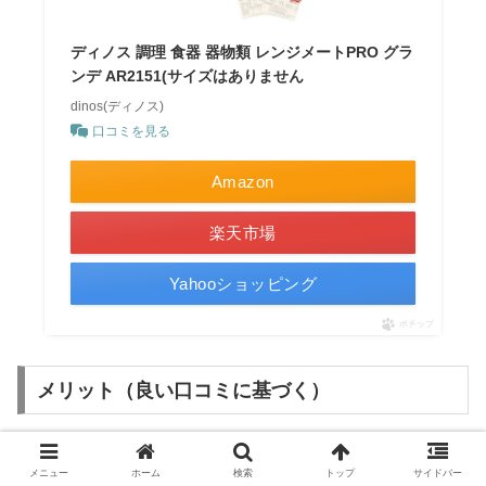
ディノス 調理 食器 器物類 レンジメートPRO グラ
ンデ AR2151(サイズはありません
dinos(ディノス)
口コミを見る
Amazon
楽天市場
Yahooショッピング
ポチップ
メリット（良い口コミに基づく）
✅ 1. 電子レンジだけで「焼き目」がつく
メニュー
ホーム
検索
トップ
サイドバー