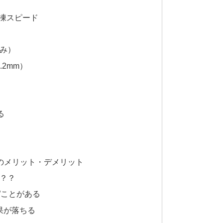
凍スピード
み）
.2mm）
る
ト」のメリット・デメリット
？？
”ことがある
果が落ちる