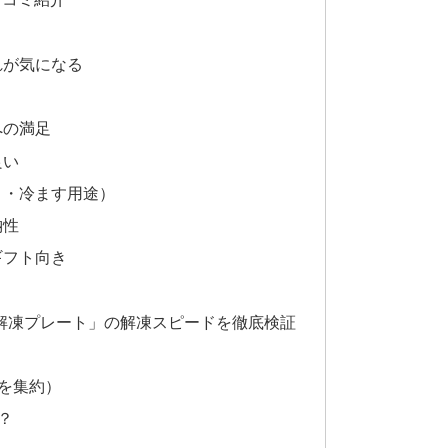
れが気になる
への満足
良い
り・冷ます用途）
納性
ギフト向き
s「解凍プレート」の解凍スピードを徹底検証
を集約）
？