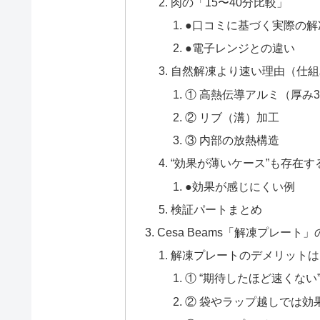
肉の「15〜40分比較」
●口コミに基づく実際の解
●電子レンジとの違い
自然解凍より速い理由（仕組
① 高熱伝導アルミ（厚み3
② リブ（溝）加工
③ 内部の放熱構造
“効果が薄いケース”も存在す
●効果が感じにくい例
検証パートまとめ
Cesa Beams「解凍プレー
解凍プレートのデメリットは
① “期待したほど速くない
② 袋やラップ越しでは効