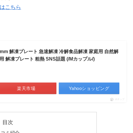
事はこちら
品 3.2mm 解凍プレート 急速解凍 冷解食品解凍 家庭用 自然解
 解凍プレート 粗熱 SNS話題 (/Mカップル/)
楽天市場
Yahooショッピング
ポチップ
目次
の口コミ紹介