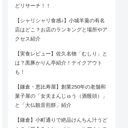
どリサーチ！！
【シャリシャリ食感♪】小城羊羹の有名
店はどこ？お店のランキングと場所やア
クセス紹介
【実食レビュー】佐久名物「むしり」と
は？黒豚かりん亭紹介！テイクアウト
も！
【鎌倉・恵比寿屋】創業250年の老舗和
菓子屋の「女夫まんじゅう（酒饅頭）」
と「大仏観音煎餅」紹介
【鎌倉】小町通りで絶品けんちん汁うど