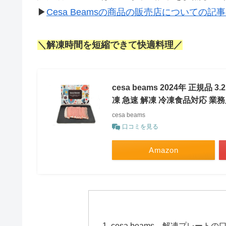
▶
Cesa Beamsの商品の販売店についての記
＼解凍時間を短縮できて快適料理／
cesa beams 2024年 正規
凍 急速 解凍 冷凍食品対応 業務用
cesa beams
口コミを見る
Amazon
cesa beams 解凍プレート