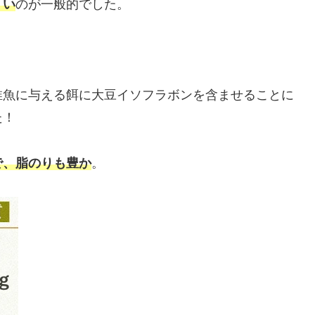
くい
のが一般的でした。
稚魚に与える餌に大豆イソフラボンを含ませることに
た！
で、脂のりも豊か
。