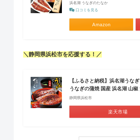
浜名湖 うなぎのたなか
口コミを見る
Amazon
＼静岡県浜松市を応援する！／
【ふるさと納税】浜名湖うなぎで
うなぎの蒲焼 国産 浜名湖 山椒
静岡県浜松市
楽天市場