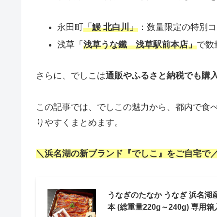
永田町
「鰻 北白川」
：数量限定の特別コ
浅草「
浅草うな鐵 浅草駅前本店」
で数
さらに、でしこは
通販やふるさと納税でも購
この記事では、でしこの魅力から、都内で食
りやすくまとめます。
＼浜名湖の新ブランド『でしこ』をご自宅で
うなぎのたなか うなぎ 浜名湖産 
本 (総重量220g～240g) 専用