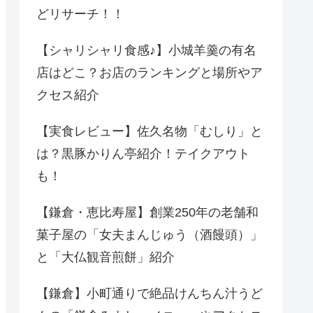
どリサーチ！！
【シャリシャリ食感♪】小城羊羹の有名
店はどこ？お店のランキングと場所やア
クセス紹介
【実食レビュー】佐久名物「むしり」と
は？黒豚かりん亭紹介！テイクアウト
も！
【鎌倉・恵比寿屋】創業250年の老舗和
菓子屋の「女夫まんじゅう（酒饅頭）」
と「大仏観音煎餅」紹介
【鎌倉】小町通りで絶品けんちん汁うど