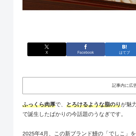
X
Facebook
はてブ
記事内に広
ふっくら肉厚
で、
とろけるような脂のり
が魅
で誕生したばかりの今話題のうなぎです。
2025年4月、この新ブランド鰻の「でしこ