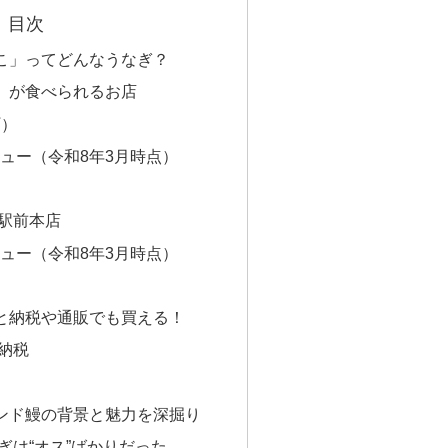
目次
こ」ってどんなうなぎ？
」が食べられるお店
町）
ュー（令和8年3月時点）
駅前本店
ュー（令和8年3月時点）
と納税や通販でも買える！
納税
ンド鰻の背景と魅力を深掘り
ぎは“オス”ばかりだった