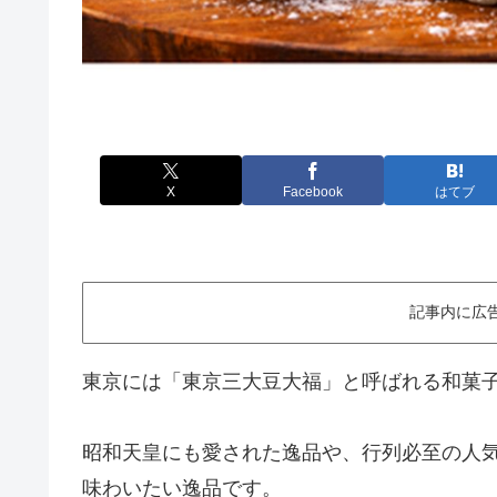
X
Facebook
はてブ
記事内に広
東京には「東京三大豆大福」と呼ばれる和菓
昭和天皇にも愛された逸品や、行列必至の人
味わいたい逸品です。