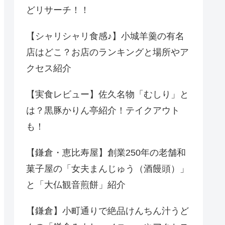
どリサーチ！！
【シャリシャリ食感♪】小城羊羹の有名
店はどこ？お店のランキングと場所やア
クセス紹介
【実食レビュー】佐久名物「むしり」と
は？黒豚かりん亭紹介！テイクアウト
も！
【鎌倉・恵比寿屋】創業250年の老舗和
菓子屋の「女夫まんじゅう（酒饅頭）」
と「大仏観音煎餅」紹介
【鎌倉】小町通りで絶品けんちん汁うど