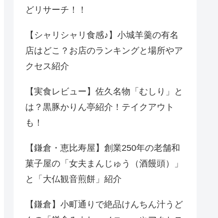
どリサーチ！！
【シャリシャリ食感♪】小城羊羹の有名
店はどこ？お店のランキングと場所やア
クセス紹介
【実食レビュー】佐久名物「むしり」と
は？黒豚かりん亭紹介！テイクアウト
も！
【鎌倉・恵比寿屋】創業250年の老舗和
菓子屋の「女夫まんじゅう（酒饅頭）」
と「大仏観音煎餅」紹介
【鎌倉】小町通りで絶品けんちん汁うど