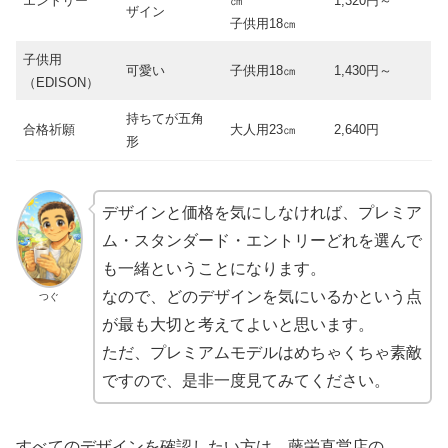
エントリー
㎝
1,320円～
ザイン
子供用18㎝
子供用
可愛い
子供用18㎝
1,430円～
（EDISON）
持ちてが五角
合格祈願
大人用23㎝
2,640円
形
デザインと価格を気にしなければ、プレミア
ム・スタンダード・エントリーどれを選んで
も一緒ということになります。
なので、どのデザインを気にいるかという点
つぐ
が最も大切と考えてよいと思います。
ただ、プレミアムモデルはめちゃくちゃ素敵
ですので、是非一度見てみてください。
すべてのデザインを確認したい方は、藤栄直営店の