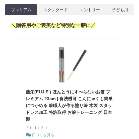
プレミアム
スタンダード
エントリー
子ども用
＼贈答用や
ご褒美など
特別な一膳に／
藤栄(FUJIEI) ほんとうにすべらないお箸 プ
レミアム 23cm | 食洗機可 こんにゃくも簡単
につかめる 箸職人が作る塗り箸 木製 スタッ
ドレス加工 特許取得 お箸トレーニング 日本
製
ＦＵＪＩＥＩ
口コミを見る