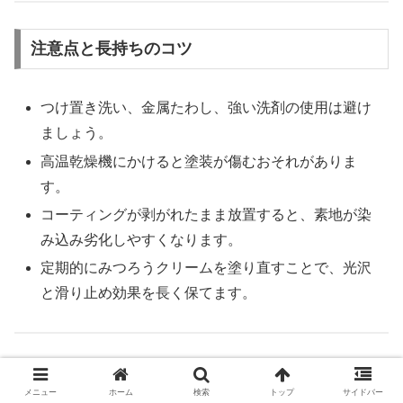
注意点と長持ちのコツ
つけ置き洗い、金属たわし、強い洗剤の使用は避け
ましょう。
高温乾燥機にかけると塗装が傷むおそれがありま
す。
コーティングが剥がれたまま放置すると、素地が染
み込み劣化しやすくなります。
定期的にみつろうクリームを塗り直すことで、光沢
と滑り止め効果を長く保てます。
これらを守ることで、「ほんとうにすべらないお箸」は購
メニュー
ホーム
検索
トップ
サイドバー
入時と同じ滑りにくさを長期間維持できます。