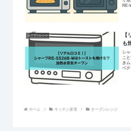
RE
【
オーブンレンジ
も
シャ
こと
きム
ベク
ホーム
キッチン家電
オーブンレンジ