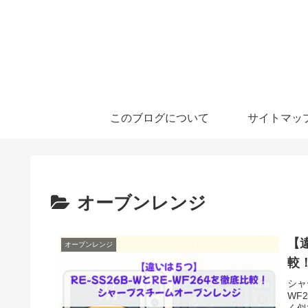
このブログについて
サイトマッ
オーブンレンジ
【違
オーブンレンジ
較
シャ
WF
く似